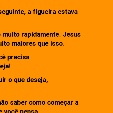
seguinte, a figueira estava
o muito rapidamente. Jesus
uito maiores que isso.
cê precisa
eja!
ir o que deseja,
 não saber como começar a
e você pensa.