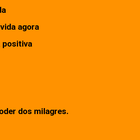
da
 vida agora
 positiva
Poder dos milagres.